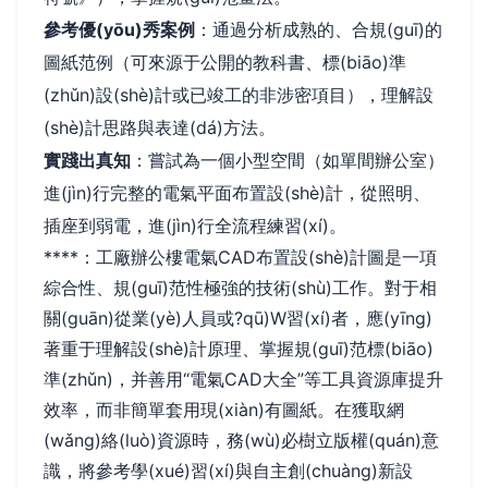
參考優(yōu)秀案例
：通過分析成熟的、合規(guī)的
圖紙范例（可來源于公開的教科書、標(biāo)準
(zhǔn)設(shè)計或已竣工的非涉密項目），理解設
(shè)計思路與表達(dá)方法。
實踐出真知
：嘗試為一個小型空間（如單間辦公室）
進(jìn)行完整的電氣平面布置設(shè)計，從照明、
插座到弱電，進(jìn)行全流程練習(xí)。
****：工廠辦公樓電氣CAD布置設(shè)計圖是一項
綜合性、規(guī)范性極強的技術(shù)工作。對于相
關(guān)從業(yè)人員或?qū)W習(xí)者，應(yīng)
著重于理解設(shè)計原理、掌握規(guī)范標(biāo)
準(zhǔn)，并善用“電氣CAD大全”等工具資源庫提升
效率，而非簡單套用現(xiàn)有圖紙。在獲取網
(wǎng)絡(luò)資源時，務(wù)必樹立版權(quán)意
識，將參考學(xué)習(xí)與自主創(chuàng)新設