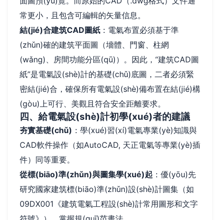
面圖預(yù)覽。而原始的CAD（.dwg格式）文件通
常更小，且包含可編輯的矢量信息。
結(jié)合建筑CAD圖紙
：電氣布置必須基于準
(zhǔn)確的建筑平面圖（墻體、門窗、柱網
(wǎng)、房間功能分區(qū)）。因此，“建筑CAD圖
紙”是電氣設(shè)計的基礎(chǔ)底圖，二者必須緊
密結(jié)合，確保所有電氣設(shè)備布置在結(jié)構
(gòu)上可行、美觀且符合安全距離要求。
四、給電氣設(shè)計初學(xué)者的建議
夯實基礎(chǔ)
：學(xué)習(xí)電氣專業(yè)知識與
CAD軟件操作（如AutoCAD, 天正電氣等專業(yè)插
件）同等重要。
從標(biāo)準(zhǔn)與圖集學(xué)起
：優(yōu)先
研究國家建筑標(biāo)準(zhǔn)設(shè)計圖集（如
09DX001《建筑電氣工程設(shè)計常用圖形和文字
符號》），掌握規(guī)范畫法。