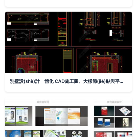
別墅設(shè)計一體化 CAD施工圖、大樣節(jié)點與平面圖的協(xié)同應(yīng)用