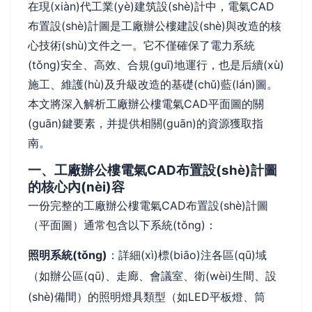
在現(xiàn)代工業(yè)建筑設(shè)計中，電氣CAD
布置設(shè)計圖是工廠辦公樓建設(shè)與改造的核
心技術(shù)文件之一。它不僅確保了電力系統
(tǒng)安全、高效、合規(guī)地運行，也是后續(xù)
施工、維護(hù)及升級改造的基礎(chǔ)藍(lán)圖。
本文將深入解析工廠辦公樓電氣CAD平面圖的關
(guān)鍵要素，并提供相關(guān)的資源獲取指
南。
一、工廠辦公樓電氣CAD布置設(shè)計圖
的核心內(nèi)容
一份完整的工廠辦公樓電氣CAD布置設(shè)計圖
（平面圖）通常包含以下系統(tǒng)：
照明系統(tǒng)
：詳細(xì)標(biāo)注各區(qū)域
（如辦公區(qū)、走廊、會議室、衛(wèi)生間、設
(shè)備間）的照明燈具類型（如LED平板燈、筒