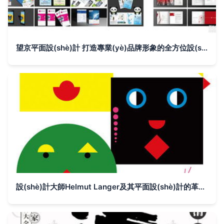
望京平面設(shè)計 打造專業(yè)品牌形象的全方位設(shè)計服務(wù)
設(shè)計大師Helmut Langer及其平面設(shè)計的革命性影響