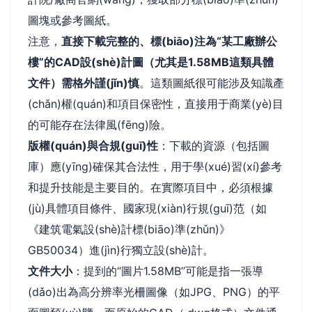
圖塊或參考圖紙。
注意，
直接下載完整的、標(biāo)注為“某工廠辦公
樓”的CAD設(shè)計圖（尤其是1.58MB這類具體
文件）需格外謹(jǐn)慎
。這類圖紙很可能涉及知識產
(chǎn)權(quán)和項目保密性，直接用于商業(yè)目
的可能存在法律風(fēng)險。
版權(quán)與合規(guī)性
：下載的資源（包括圖
庫）應(yīng)確保其合法性，用于學(xué)習(xí)參考
和提升技能是主要目的。在實際項目中，必須根據
(jù)具體項目條件、國家現(xiàn)行規(guī)范（如
《建筑電氣設(shè)計標(biāo)準(zhǔn)》
GB50034）進(jìn)行獨立設(shè)計。
文件大小
：提到的“圖片1.58MB”可能是指一張導
(dǎo)出為高分辨率光柵圖像（如JPG、PNG）的平