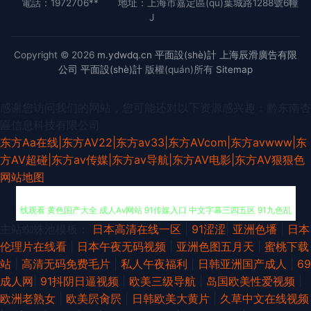
電話：1972706**
地址：上海市嘉定區(qū)葉城路1288號6幢
J
Copyright © 2026
m.ydwdq.cn
平面設(shè)計
上海辰滑廣告有限
公司
平面設(shè)計
版權(quán)所有
Sitemap
感谢您访问我们的网站，您可能还对以下资源感兴趣：黔东南杏
匾信息科技有限公司
东方Aa在线|东方AV22|东方av33|东方AVcom|东方avwww|东
方AV超碰|东方av传媒|东方av导航|东方AV电影|东方AV狠狠色
网站地图
主站蜘蛛池模板：
日本高清在线一区
|
91涩涩
|
亚洲色墦
|
日本
成人AV三级传媒 熟妇91在线视频 91黄色传媒公司 亚洲av资源网站 人人操在
伦理片在线看
|
日本午夜无码视频
|
亚洲色图五月天
|
蜜桃下载
站
|
高清无码免费毛片
|
私人午夜福利
|
日韩亚洲国产成人
|
69
线观看 黄色国产大全 成人Aⅴ网站 91传媒入口 中文字幕三四五区 91九色乱
成人网
|
91抖阴日逼视频
|
欧美三级导航
|
岛国欧美性爱视频
|
欧洲老熟女
|
欧美屄肏屄
|
日韩欧美大黄片
|
久草中文在线视频
超碰人妻第一夜 超碰99爱 国产65页 韩国内射无码 福利91视频 97精品短视