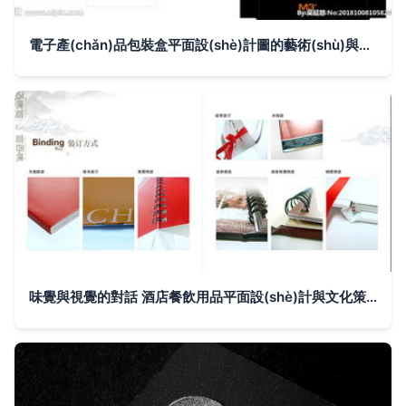
電子產(chǎn)品包裝盒平面設(shè)計圖的藝術(shù)與科學(xué)
味覺與視覺的對話 酒店餐飲用品平面設(shè)計與文化策劃的融合之道