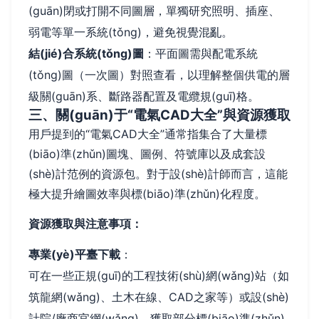
(guān)閉或打開不同圖層，單獨研究照明、插座、
弱電等單一系統(tǒng)，避免視覺混亂。
結(jié)合系統(tǒng)圖
：平面圖需與配電系統
(tǒng)圖（一次圖）對照查看，以理解整個供電的層
級關(guān)系、斷路器配置及電纜規(guī)格。
三、關(guān)于“電氣CAD大全”與資源獲取
用戶提到的“電氣CAD大全”通常指集合了大量標
(biāo)準(zhǔn)圖塊、圖例、符號庫以及成套設
(shè)計范例的資源包。對于設(shè)計師而言，這能
極大提升繪圖效率與標(biāo)準(zhǔn)化程度。
資源獲取與注意事項：
專業(yè)平臺下載
：
可在一些正規(guī)的工程技術(shù)網(wǎng)站（如
筑龍網(wǎng)、土木在線、CAD之家等）或設(shè)
計院/廠商官網(wǎng)，獲取部分標(biāo)準(zhǔn)