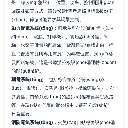
燈、應(yīng)急燈）、位置、功率、控制開關(guān)
回路及布置方式。設(shè)計需考慮照度標(biāo)準
(zhǔn)、節(jié)能要求與場景控制。
動力配電系統(tǒng)
：顯示為辦公設(shè)備（如空
調(diào)、電腦、打印機）、實驗設(shè)備、電
梯、水泵等供電的配電箱、電纜橋架/線槽走向、插
座（普通電源與專用電源）的精確位置、規(guī)格
及回路編號。這是保障辦公樓設(shè)備運轉(zhuǎn)
的關(guān)鍵。
弱電系統(tǒng)
：包括綜合布線（網(wǎng)絡
(luò)、電話）、安防監(jiān)控（攝像頭點位）、公
共廣播、門禁系統(tǒng)的設(shè)備布置與管線路
徑。在現(xiàn)代智能辦公樓中，這部分設(shè)計
日益重要。
消防電氣系統(tǒng)
：火災(zāi)自動報警設(shè)備