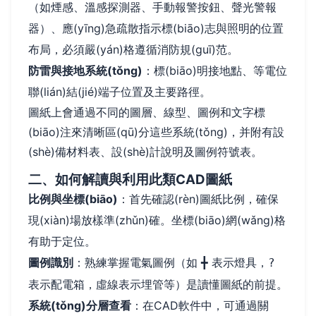
（如煙感、溫感探測器、手動報警按鈕、聲光警報
器）、應(yīng)急疏散指示標(biāo)志與照明的位置
布局，必須嚴(yán)格遵循消防規(guī)范。
防雷與接地系統(tǒng)
：標(biāo)明接地點、等電位
聯(lián)結(jié)端子位置及主要路徑。
圖紙上會通過不同的圖層、線型、圖例和文字標
(biāo)注來清晰區(qū)分這些系統(tǒng)，并附有設
(shè)備材料表、設(shè)計說明及圖例符號表。
二、如何解讀與利用此類CAD圖紙
比例與坐標(biāo)
：首先確認(rèn)圖紙比例，確保
現(xiàn)場放樣準(zhǔn)確。坐標(biāo)網(wǎng)格
有助于定位。
圖例識別
：熟練掌握電氣圖例（如
表示燈具，
╋
?
表示配電箱，虛線表示埋管等）是讀懂圖紙的前提。
系統(tǒng)分層查看
：在CAD軟件中，可通過關