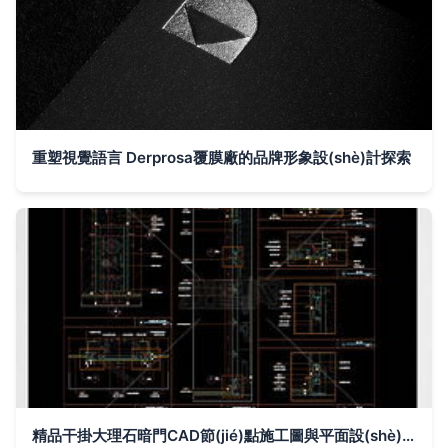
重塑視覺語言 Derprosa覆膜廠的品牌形象設(shè)計探索
精品干掛大理石暗門CAD節(jié)點施工圖與平面設(shè)計解析