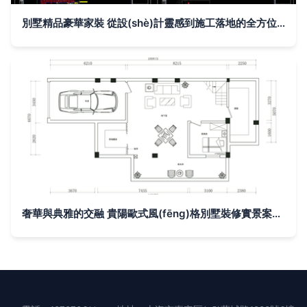
別墅精品豪華家裝 從設(shè)計靈感到施工落地的全方位指南
奢華與典雅的交融 貴陽歐式風(fēng)格別墅裝修實景案例及平面設(shè)計方案全解析